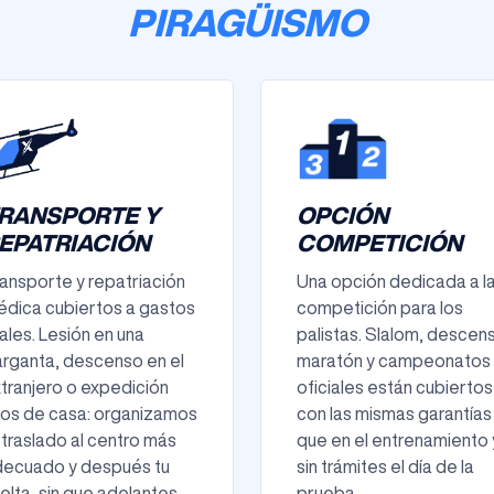
PIRAGÜISMO
RANSPORTE Y
OPCIÓN
EPATRIACIÓN
COMPETICIÓN
ansporte y repatriación
Una opción dedicada a l
dica cubiertos a gastos
competición para los
ales. Lesión en una
palistas. Slalom, descen
rganta, descenso en el
maratón y campeonatos
tranjero o expedición
oficiales están cubiertos
jos de casa: organizamos
con las mismas garantías
 traslado al centro más
que en el entrenamiento 
decuado y después tu
sin trámites el día de la
elta, sin que adelantes
prueba.