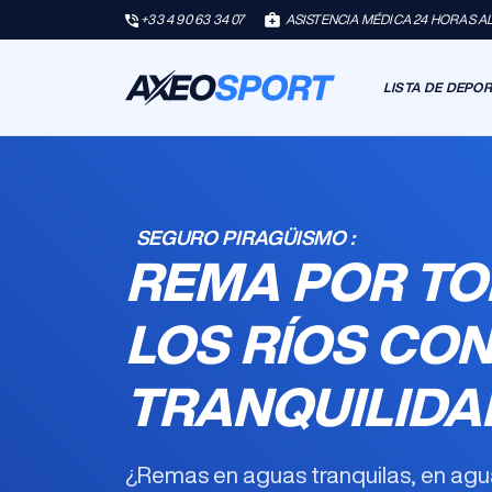
+33 4 90 63 34 07
ASISTENCIA MÉDICA 24 HORAS AL 
LISTA DE DEPO
SEGURO PIRAGÜISMO :
REMA POR T
LOS RÍOS CO
TRANQUILIDA
¿Remas en aguas tranquilas, en agua