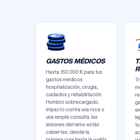
GASTOS MÉDICOS
T
R
Hasta 150 000 € para tus
gastos médicos:
Tr
hospitalización, cirugía,
mé
cuidados y rehabilitación.
re
Hombro sobrecargado,
ga
impacto contra una roca o
ex
una simple consulta: las
le
lesiones del remo están
tu
cubiertas, desde la
a
primera cura hasta la vuelta
vu