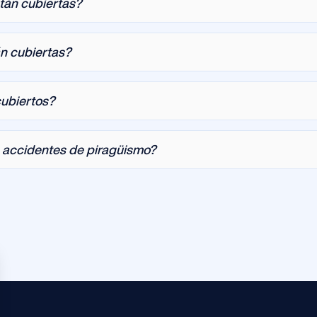
tán cubiertas?
n cubiertas?
cubiertos?
e accidentes de piragüismo?