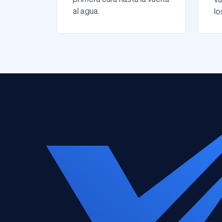
al agua.
lo