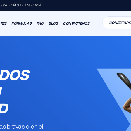
DÍA, 7 DÍAS A LA SEMANA
CONECTARS
RTES
FÓRMULAS
FAQ
BLOG
CONTÁCTENOS
ODOS
N
D
s bravas o en el