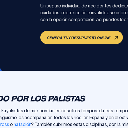
Un seguro individual de accidentes dedica
cuidados, repatriación e invalidez se cubren
con la opción competición. Así puedes leer e
GENERA TU PRESUPUESTO ONLINE
O POR LOS PALISTAS
y kayakistas de mar confían en nosotros temporada tras tempora
agüismo los acompaña en todos los ríos, en España y en el extr
cross
o
natación
? También cubrimos estas disciplinas, con la mi