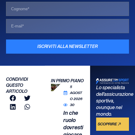
ISCRIVITI ALLA NEWSLETTER
CONDIVIDI
IN PRIMO PIANO
QUESTO
5
Lo specialista
ARTICOLO
AGOST
dell’assicurazione
O 2026
sportiva,
30
ovunque nel
In che
mondo.
ruolo
SCOPRIRE
dovresti
giocare