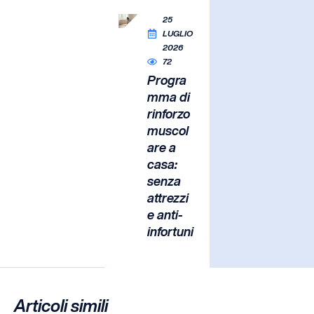
25
LUGLIO
2026
72
Progra
mma di
rinforzo
muscol
are a
casa:
senza
attrezzi
e anti-
infortuni
Articoli simili