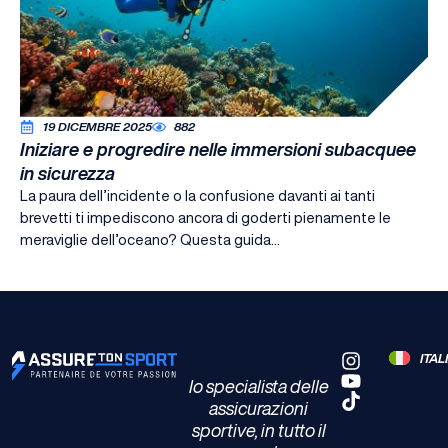
19 DICEMBRE 2025
882
Iniziare e progredire nelle immersioni subacquee
in sicurezza
La paura dell’incidente o la confusione davanti ai tanti
brevetti ti impediscono ancora di goderti pienamente le
meraviglie dell’oceano? Questa guida...
ITA
Io specialista delle
assicurazioni
sportive, in tutto il