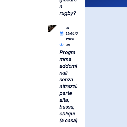
a
rugby?
31
LUGLIO
2026
38
Progra
mma
addomi
nali
senza
attrezzi:
parte
alta,
bassa,
obliqui
(a casa)