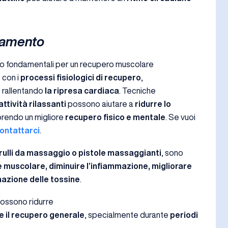
ssamento
o fondamentali per un recupero muscolare
 con i
processi fisiologici di recupero
,
 rallentando
la ripresa cardiaca
. Tecniche
ttività rilassanti
possono aiutare a
ridurre lo
orendo un migliore
recupero fisico e mentale
. Se vuoi
ontattarci
.
rulli da massaggio o pistole massaggianti
, sono
re muscolare, diminuire l’infiammazione, migliorare
inazione delle tossine
.
ossono ridurre
e il recupero generale
, specialmente durante
periodi