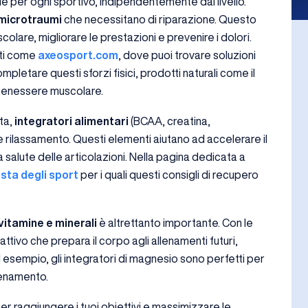
 per ogni sportivo, indipendentemente dal livello.
microtraumi
che necessitano di riparazione. Questo
olare, migliorare le prestazioni e prevenire i dolori.
zati come
axeosport.com
, dove puoi trovare soluzioni
ompletare questi sforzi fisici, prodotti naturali come il
 benessere muscolare.
ta,
integratori alimentari
(BCAA, creatina,
e rilassamento. Questi elementi aiutano ad accelerare il
 salute delle articolazioni. Nella pagina dedicata a
lista degli sport
per i quali questi consigli di recupero
 vitamine e minerali
è altrettanto importante. Con le
ttivo che prepara il corpo agli allenamenti futuri,
d esempio, gli integratori di magnesio sono perfetti per
lenamento.
r raggiungere i tuoi obiettivi e massimizzare le