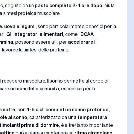
o, seguito da un
pasto completo 2-4 ore dopo
, aiuta
 la sintesi proteica muscolare.
e, uova e legumi
, sono particolarmente benefici per la
ari.
Gli integratori alimentari
, come i
BCAA
ammina
, possono essere utili per
accelerare il
e favorire la sintesi delle proteine.
l recupero muscolare. Il sonno permette al corpo di
sciare
ormoni della crescita
, essenziali per la
a notte
, con
4-6 cicli completi di sonno profondo
,
ole al sonno
, caratterizzato da
una temperatura
stimolanti prima di dormire
, è altrettanto importante.
mattino
può aiutare a mantenere un
ritmo circadiano