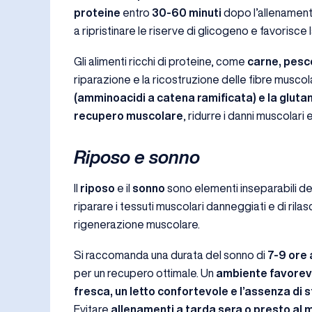
proteine
entro
30-60 minuti
dopo l’allenament
a ripristinare le riserve di glicogeno e favorisce
Gli alimenti ricchi di proteine, come
carne, pesc
riparazione e la ricostruzione delle fibre muscol
(amminoacidi a catena ramificata) e la glut
recupero muscolare
, ridurre i danni muscolari 
Riposo e sonno
Il
riposo
e il
sonno
sono elementi inseparabili de
riparare i tessuti muscolari danneggiati e di rila
rigenerazione muscolare.
Si raccomanda una durata del sonno di
7-9 ore 
per un recupero ottimale. Un
ambiente favorev
fresca, un letto confortevole e l’assenza di 
Evitare
allenamenti a tarda sera o presto al 