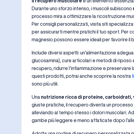
Il recupero muscolare
è un elemento essenziale
Durante uno sforzo intenso, i muscoli subiscono
processo mira a ottimizzare la ricostruzione musc
Per consigli personalizzati, visita siti specializ
per assicurarti mentre pratichi il tuo sport. Per c
magnesio possono essere ideali per favorire il
Include diversi aspetti: un’alimentazione adegua
glucosamina), cure articolari e metodi di riposo 
recupero, ridurre l’infiammazione e preservare la
questi prodotti, potrai anche scoprire la nostra
sono più utili.
Una
nutrizione ricca di proteine, carboidrati,
giuste pratiche, il recupero diventa un processo a
alleviando al tempo stesso i dolori muscolari. A
gambe più leggere e meno affaticate dopo l’al
Adotta una routine di recupero personalizzata pe