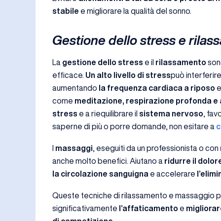
stabile
e migliorare la qualità del sonno.
Gestione dello stress e rila
La
gestione dello stress
e il
rilassamento
son
efficace.
Un alto livello di stress
può interferire
aumentando
la frequenza cardiaca a riposo
e
come
meditazione, respirazione profonda e a
stress
e a riequilibrare il
sistema nervoso
, fav
saperne di più o porre domande, non esitare a
c
I
massaggi
, eseguiti da un professionista o con
anche molto benefici. Aiutano a
ridurre il dolo
la circolazione sanguigna
e accelerare
l’elim
Queste tecniche di rilassamento e massaggio p
significativamente
l’affaticamento
e
migliorar