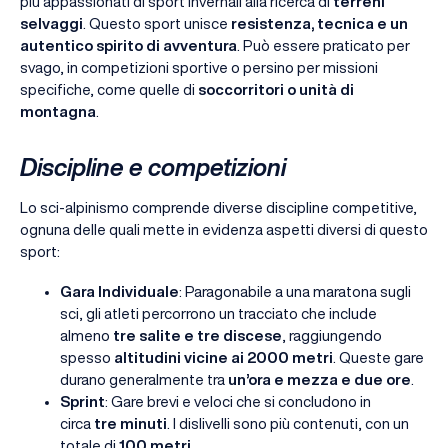
più appassionati di sport invernali alla ricerca di
terreni
selvaggi
. Questo sport unisce
resistenza, tecnica e un
autentico spirito di avventura
. Può essere praticato per
svago, in competizioni sportive o persino per missioni
specifiche, come quelle di
soccorritori o unità di
montagna
.
Discipline e competizioni
Lo sci-alpinismo comprende diverse discipline competitive,
ognuna delle quali mette in evidenza aspetti diversi di questo
sport:
Gara Individuale
: Paragonabile a una maratona sugli
sci, gli atleti percorrono un tracciato che include
almeno
tre salite e tre discese
, raggiungendo
spesso
altitudini vicine ai 2000 metri
. Queste gare
durano generalmente tra
un’ora e mezza e due ore
.
Sprint
: Gare brevi e veloci che si concludono in
circa
tre minuti
. I dislivelli sono più contenuti, con un
totale di
100 metri
.