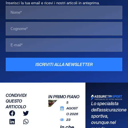
Inserisci la tua email e ricevi i nostri articoli in anteprima.
ISCRIVITI ALLA NEWSLETTER
CONDIVIDI
IN PRIMO PIANO
QUESTO
5
Lo specialista
ARTICOLO
AGOST
dell’assicurazione
O 2026
sportiva,
23
ovunque nel
In che