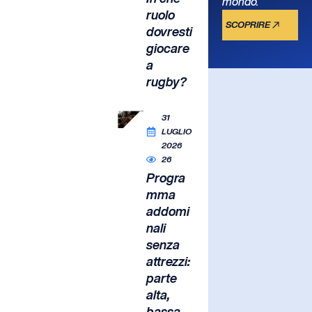
mondo.
ruolo
SCOPRIRE
dovresti
giocare
a
rugby?
31
LUGLIO
2026
26
Progra
mma
addomi
nali
senza
attrezzi:
parte
alta,
bassa,