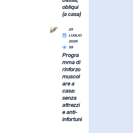
obliqui
(a casa)
25
LUGLIO
2026
59
Progra
mma di
rinforzo
muscol
are a
casa:
senza
attrezzi
e anti-
infortuni