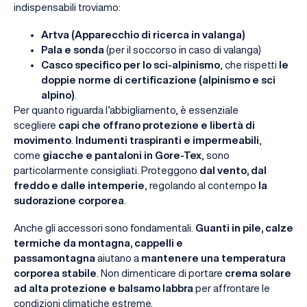
indispensabili troviamo:
Artva (Apparecchio di ricerca in valanga)
Pala e sonda
(per il soccorso in caso di valanga)
Casco specifico per lo sci-alpinismo
, che rispetti
le
doppie norme di certificazione (alpinismo e sci
alpino)
.
Per quanto riguarda l’abbigliamento, è essenziale
scegliere
capi che offrano protezione e libertà di
movimento
.
Indumenti traspiranti e impermeabili
,
come
giacche e pantaloni in Gore-Tex
, sono
particolarmente consigliati. Proteggono
dal vento, dal
freddo e dalle intemperie
, regolando al contempo
la
sudorazione corporea
.
Anche gli accessori sono fondamentali.
Guanti in pile, calze
termiche da montagna, cappelli e
passamontagna
aiutano a
mantenere una temperatura
corporea stabile
. Non dimenticare di portare
crema solare
ad alta protezione e balsamo labbra
per affrontare le
condizioni climatiche estreme.