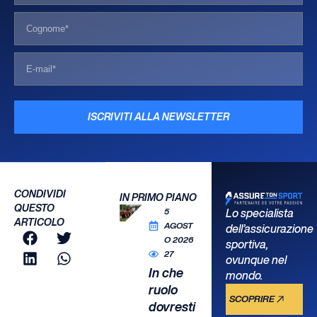
ISCRIVITI ALLA NEWSLETTER
CONDIVIDI
IN PRIMO PIANO
QUESTO
5
Lo specialista
ARTICOLO
AGOST
dell’assicurazione
O 2026
sportiva,
27
ovunque nel
In che
mondo.
ruolo
SCOPRIRE
dovresti