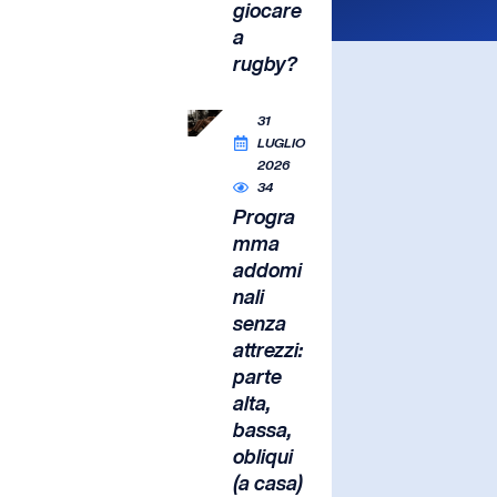
giocare
a
rugby?
31
LUGLIO
2026
34
Progra
mma
addomi
nali
senza
attrezzi:
parte
alta,
bassa,
obliqui
(a casa)