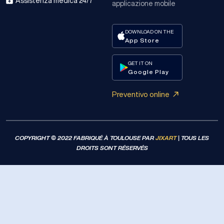
Assistenza medica 24/7
applicazione mobile​
DOWNLOAD ON THE
App Store
GET IT ON
Google Play
Preventivo online
COPYRIGHT © 2022 FABRIQUÉ À TOULOUSE PAR
JIXART
| TOUS LES
DROITS SONT RÉSERVÉS