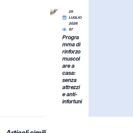
25
LUGLIO
2026
67
Progra
mma di
rinforzo
muscol
are a
casa:
senza
attrezzi
e anti-
infortuni
Articoli simili