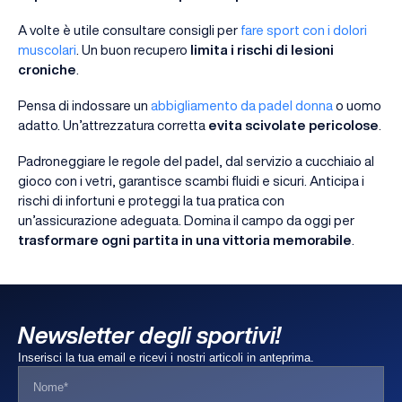
A volte è utile consultare consigli per
fare sport con i dolori
muscolari
. Un buon recupero
limita i rischi di lesioni
croniche
.
Pensa di indossare un
abbigliamento da padel donna
o uomo
adatto. Un’attrezzatura corretta
evita scivolate pericolose
.
Padroneggiare le regole del padel, dal servizio a cucchiaio al
gioco con i vetri, garantisce scambi fluidi e sicuri. Anticipa i
rischi di infortuni e proteggi la tua pratica con
un’assicurazione adeguata. Domina il campo da oggi per
trasformare ogni partita in una vittoria memorabile
.
Newsletter degli sportivi!
Inserisci la tua email e ricevi i nostri articoli in anteprima.