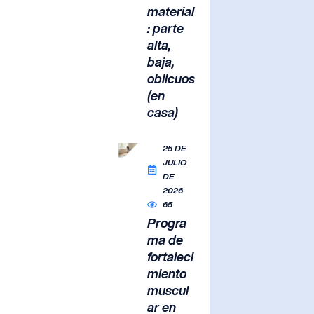
material
: parte
alta,
baja,
oblicuos
(en
casa)
25 DE
JULIO
DE
2026
65
Progra
ma de
fortaleci
miento
muscul
ar en