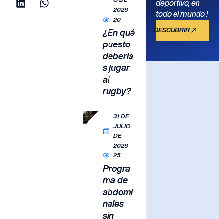
deportivo, en
2026
todo el mundo !
20
DESCUBRIR
¿En qué
puesto
debería
s jugar
al
rugby?
31 DE
JULIO
DE
2026
25
Progra
ma de
abdomi
nales
sin