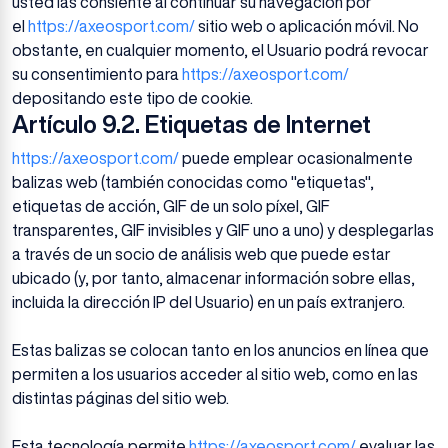
usted las consiente al continuar su navegación por
el
https://axeosport.com/
sitio web o aplicación móvil. No
obstante, en cualquier momento, el Usuario podrá revocar
su consentimiento para
https://axeosport.com/
depositando este tipo de cookie.
Artículo 9.2. Etiquetas de Internet
https://axeosport.com/
puede emplear ocasionalmente
balizas web (también conocidas como "etiquetas",
etiquetas de acción, GIF de un solo píxel, GIF
transparentes, GIF invisibles y GIF uno a uno) y desplegarlas
a través de un socio de análisis web que puede estar
ubicado (y, por tanto, almacenar información sobre ellas,
incluida la dirección IP del Usuario) en un país extranjero.
Estas balizas se colocan tanto en los anuncios en línea que
permiten a los usuarios acceder al sitio web, como en las
distintas páginas del sitio web.
Esta tecnología permite
https://axeosport.com/
evaluar las