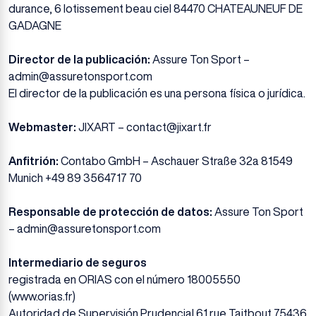
durance, 6 lotissement beau ciel 84470 CHATEAUNEUF DE
GADAGNE
Director de la publicación:
Assure Ton Sport –
admin@assuretonsport.com
El director de la publicación es una persona física o jurídica.
Webmaster:
JIXART –
contact@jixart.fr
Anfitrión:
Contabo GmbH – Aschauer Straße 32a 81549
Munich +49 89 3564717 70
Responsable de protección de datos:
Assure Ton Sport
–
admin@assuretonsport.com
Intermediario de seguros
registrada en ORIAS con el número 18005550
(www.orias.fr)
Autoridad de Supervisión Prudencial 61 rue Taitbout 75436