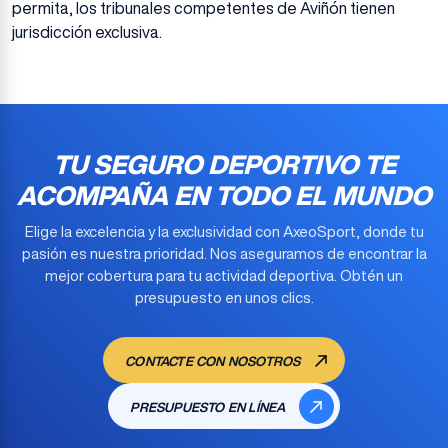
permita, los tribunales competentes de Aviñón tienen
jurisdicción exclusiva.
TU SEGURO DEPORTIVO TE
ACOMPAÑA EN TODO EL MUNDO
Elige la excelencia y la exclusividad con AxeoSport, donde tu
pasión es nuestra prioridad. Nos aseguramos de encontrar la
mejor cobertura para tu actividad deportiva
. Obtén un
presupuesto en unos clics.
CONTACTE CON NOSOTROS
PRESUPUESTO EN LÍNEA