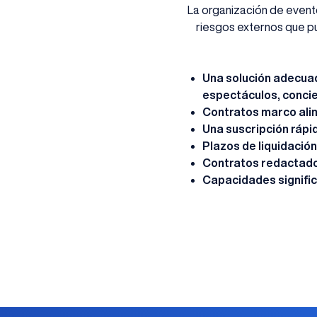
La organización de event
riesgos externos que p
Una solución adecuad
espectáculos, concier
Contratos marco alime
Una suscripción rápi
Plazos de liquidación 
Contratos redactado
Capacidades significa