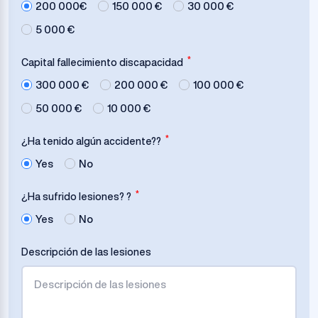
200 000€
150 000 €
30 000 €
5 000 €
*
Capital fallecimiento discapacidad
300 000 €
200 000 €
100 000 €
50 000 €
10 000 €
*
¿Ha tenido algún accidente??
Yes
No
*
¿Ha sufrido lesiones? ?
Yes
No
Descripción de las lesiones